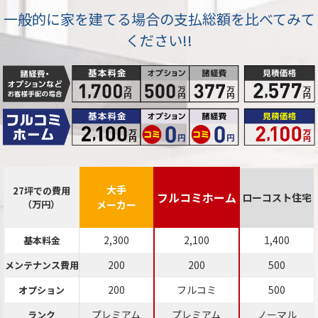
一般的に家を建てる場合の支払総額を比べてみて
ください!!
大手
27坪での費用
フルコミホーム
ローコスト住宅
（万円）
メーカー
2,300
2,100
1,400
基本料金
200
200
500
メンテナンス費用
200
フルコミ
500
オプション
プレミアム
プレミアム
ノーマル
ランク